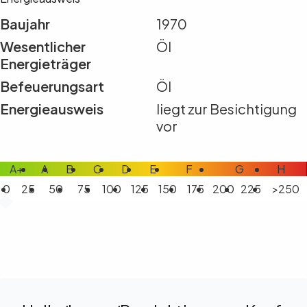
Baujahr
1970
Wesentlicher
Öl
Energieträger
Befeuerungsart
Öl
Energieausweis
liegt zur Besichtigung
vor
A+
A
B
C
D
E
F
G
H
0
25
50
75
100
125
150
175
200
225
>250