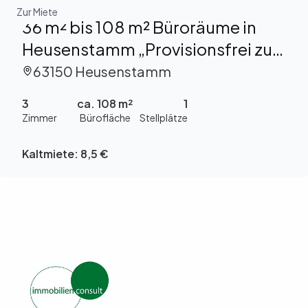
Zur Miete
36 m² bis 108 m² Büroräume in
Heusenstamm „Provisionsfrei zu
vermieten
63150 Heusenstamm
3
ca. 108 m²
1
Zimmer
Bürofläche
Stellplätze
Kaltmiete:
8,5 €