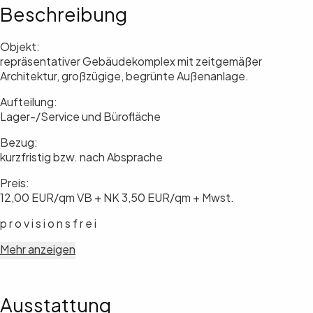
Beschreibung
Objekt:
repräsentativer Gebäudekomplex mit zeitgemäßer
Architektur, großzügige, begrünte Außenanlage.
Aufteilung:
Lager-/Service und Bürofläche
Bezug:
kurzfristig bzw. nach Absprache
Preis:
12,00 EUR/qm VB + NK 3,50 EUR/qm + Mwst.
p r o v i s i o n s f r e i
Mehr anzeigen
Ausstattung