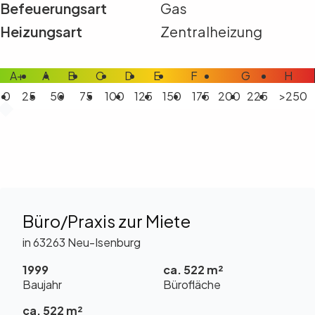
Befeuerungsart
Gas
Heizungsart
Zentralheizung
A+
A
B
C
D
E
F
G
H
0
25
50
75
100
125
150
175
200
225
>250
Büro/Praxis zur Miete
in 63263 Neu-Isenburg
1999
ca. 522 m²
Baujahr
Bürofläche
ca. 522 m²