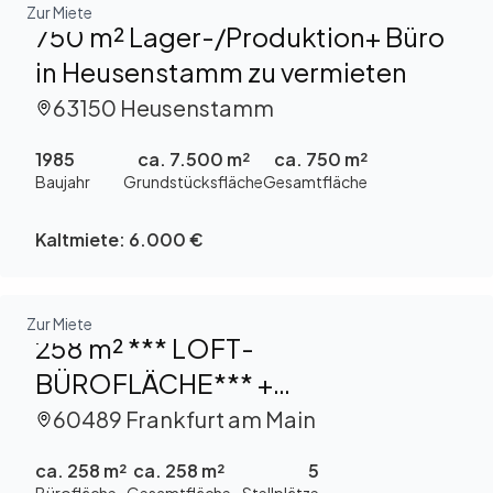
Zur Miete
750 m² Lager-/Produktion+ Büro
in Heusenstamm zu vermieten
63150 Heusenstamm
1985
ca. 7.500 m²
ca. 750 m²
Baujahr
Grundstücksfläche
Gesamtfläche
Kaltmiete:
6.000 €
Zur Miete
258 m² *** LOFT-
BÜROFLÄCHE*** +
PROVISIONSFREI ZU VERMIETEN
60489 Frankfurt am Main
ca. 258 m²
ca. 258 m²
5