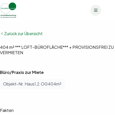
Zum
Inhalt
springen
Bilder anzeigen (11)
Zurück zur Übersicht
Grundrisse anzeigen (1)
404 m² *** LOFT-BÜROFLÄCHE*** + PROVISIONSFREI ZU
VERMIETEN
Büro/Praxis zur Miete
Objekt-Nr. Haus1,2.OG404m²
Fakten