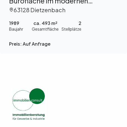
Bürofläche im modernen
Gewerbepark „Provisionsfrei“ zu
63128 Dietzenbach
vermieten
1989
ca. 493 m²
2
Baujahr
Gesamtfläche
Stellplätze
Preis:
Auf Anfrage