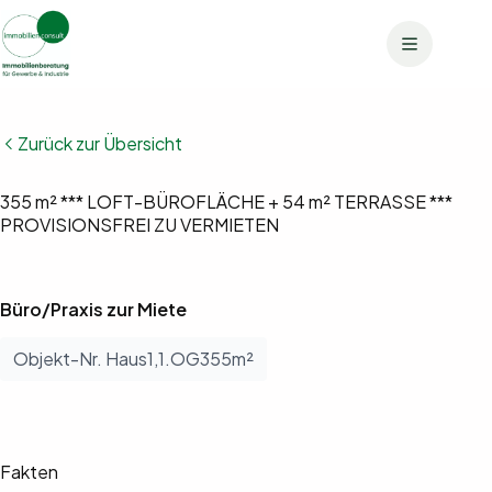
Zum
Inhalt
springen
Bilder anzeigen (11)
Zurück zur Übersicht
Grundrisse anzeigen (1)
355 m² *** LOFT-BÜROFLÄCHE + 54 m² TERRASSE ***
PROVISIONSFREI ZU VERMIETEN
Büro/Praxis zur Miete
Objekt-Nr. Haus1,1.OG355m²
Fakten