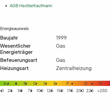
AGB HechlerKaufmann
Energieausweis
Baujahr
1999
Wesentlicher
Gas
Energieträger
Befeuerungsart
Gas
Heizungsart
Zentralheizung
A+
A
B
C
D
E
F
G
H
0
25
50
75
100
125
150
175
200
225
>250