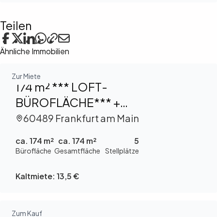
Teilen
Ähnliche Immobilien
Zur Miete
174 m² *** LOFT-
BÜROFLÄCHE*** +
PROVISIONSFREI ZU VERMIETEN
60489 Frankfurt am Main
ca. 174 m²
ca. 174 m²
5
Bürofläche
Gesamtfläche
Stellplätze
Kaltmiete:
13,5 €
Zum Kauf