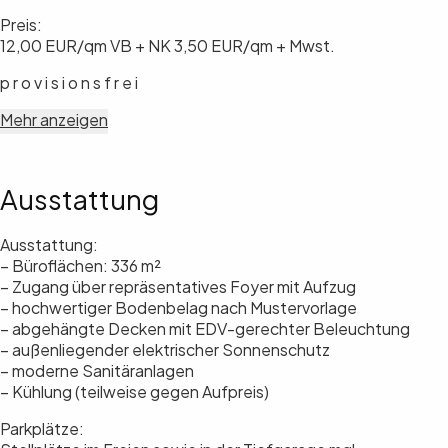
Preis:
12,00 EUR/qm VB + NK 3,50 EUR/qm + Mwst.
p r o v i s i o n s f r e i
Mehr anzeigen
Ausstattung
Ausstattung:
– Büroflächen: 336 m²
– Zugang über repräsentatives Foyer mit Aufzug
– hochwertiger Bodenbelag nach Mustervorlage
– abgehängte Decken mit EDV-gerechter Beleuchtung
– außenliegender elektrischer Sonnenschutz
– moderne Sanitäranlagen
– Kühlung (teilweise gegen Aufpreis)
Parkplätze: