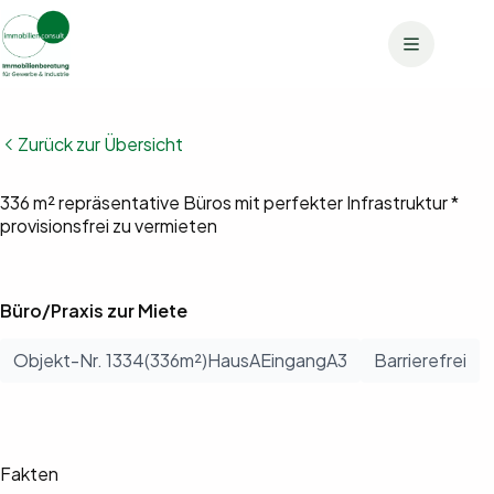
Zum
Inhalt
springen
Zurück zur Übersicht
Bilder anzeigen (20)
336 m² repräsentative Büros mit perfekter Infrastruktur *
provisionsfrei zu vermieten
Büro/Praxis zur Miete
Objekt-Nr. 1334(336m²)HausAEingangA3
Barrierefrei
Fakten